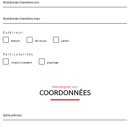
de
chambres
min
Nombre
de
chambres
max
Extérieur
balcon
terrasse
jardin
Particularites
investissement
prestige
Renseignez vos
COORDONNÉES
Prénom
Nom