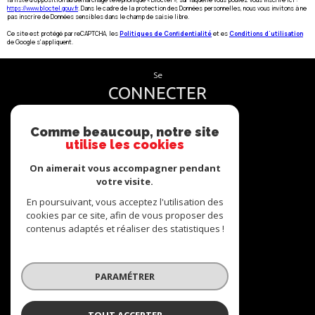
https://www.bloctel.gouv.fr
. Dans le cadre de la protection des Données personnelles, nous vous invitons à ne
pas inscrire de Données sensibles dans le champ de saisie libre.
Ce site est protégé par reCAPTCHA, les
Politiques de Confidentialité
et es
Conditions d'utilisation
de Google s'appliquent.
se
CONNECTER
espace propriétaire
Comme beaucoup, notre site
utilise les cookies
nous
On aimerait vous accompagner pendant
SUIVRE
votre visite.
En poursuivant, vous acceptez l'utilisation des
cookies par ce site, afin de vous proposer des
contenus adaptés et réaliser des statistiques !
nous
ADHÉRONS
PARAMÉTRER
TOUT ACCEPTER