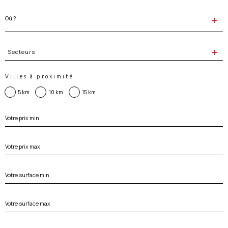
Localisation
Secteurs
Secteurs
Villes à proximité
5 km
10 km
15 km
Prix
min
Prix
max
Surface
min
Surface
max
Nombre