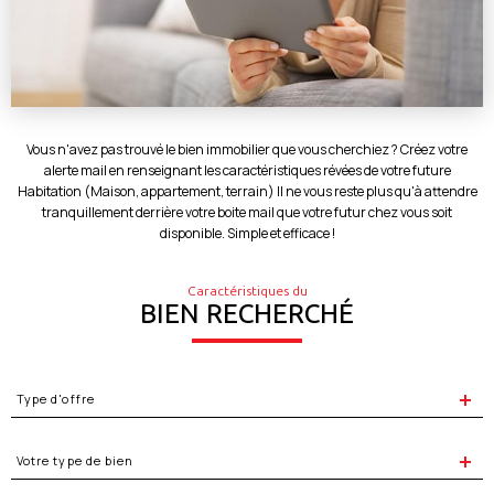
Vous n'avez pas trouvé le bien immobilier que vous cherchiez ? Créez votre
alerte mail en renseignant les caractéristiques révées de votre future
Habitation (Maison, appartement, terrain) Il ne vous reste plus qu'à attendre
tranquillement derrière votre boite mail que votre futur chez vous soit
disponible. Simple et efficace !
Caractéristiques du
BIEN RECHERCHÉ
Type
d'offre
Type d'offre
Type
de
Votre type de bien
bien