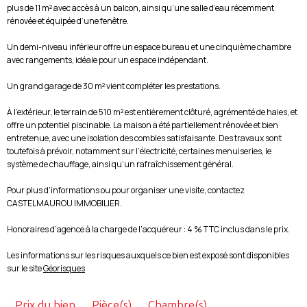
plus de 11 m² avec accès à un balcon, ainsi qu’une salle d’eau récemment
rénovée et équipée d’une fenêtre.
Un demi-niveau inférieur offre un espace bureau et une cinquième chambre
avec rangements, idéale pour un espace indépendant.
Un grand garage de 30 m² vient compléter les prestations.
À l’extérieur, le terrain de 510 m² est entièrement clôturé, agrémenté de haies, et
offre un potentiel piscinable. La maison a été partiellement rénovée et bien
entretenue, avec une isolation des combles satisfaisante. Des travaux sont
toutefois à prévoir, notamment sur l’électricité, certaines menuiseries, le
système de chauffage, ainsi qu’un rafraîchissement général.
Pour plus d’informations ou pour organiser une visite, contactez
CASTELMAUROU IMMOBILIER.
Honoraires d’agence à la charge de l’acquéreur : 4 % TTC inclus dans le prix.
Les informations sur les risques auxquels ce bien est exposé sont disponibles
sur le site
Géorisques
Prix du bien
Pièce(s)
Chambre(s)