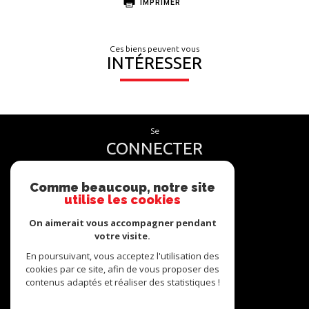
IMPRIMER
Ces biens peuvent vous
INTÉRESSER
se
CONNECTER
espace propriétaire
Comme beaucoup, notre site
utilise les cookies
nous
SUIVRE
On aimerait vous accompagner pendant
votre visite.
En poursuivant, vous acceptez l'utilisation des
cookies par ce site, afin de vous proposer des
contenus adaptés et réaliser des statistiques !
nous
ADHÉRONS