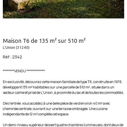
Maison T6 de 135 m² sur 510 m²
L'Union (31240)
Réf : 2342
********VENDU *************
En exclusivité, découvrez cette maison familiale de type T6, construite en 1978,
développant 135 m² habitables sur une parcelle de 510 m², située dans un
secteur calme et prisé de L’Union, à proximité du lac et de toutes les commodités.
Dès l’entrée, vous accédez à une belle pièce de vie d’environ 40 m² avec
cheminée centrale, ouvrant sur une terrasse ombragée. Une cuisine
indépendante de 12 m² complète cet espace.
Un demi-niveau supérieur dessert quatre chambres lumineuses, dont deux de