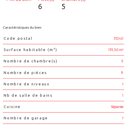
6
5
Caractéristiques du bien
Caractéristiques
Valeurs
31240
Code postal
135,50 m²
Surface habitable (m²)
5
Nombre de chambre(s)
6
Nombre de pièces
1
Nombre de niveaux
1
Nb de salle de bains
Séparée
Cuisine
1
Nombre de garage