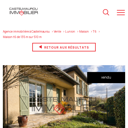
Agence immobilière à Castelmaurou
Vente
L union
Maison
T6
maison t6 de 135 m sur 510 m
RETOUR AUX RÉSULTATS
vendu