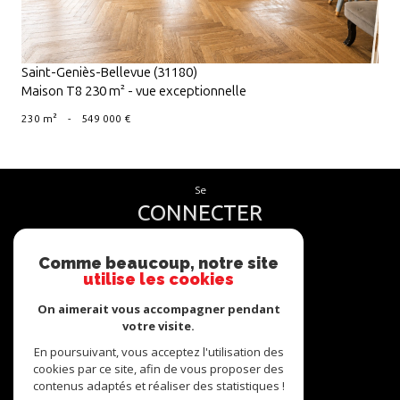
Saint-Geniès-Bellevue (31180)
Maison T8 230 m² - vue exceptionnelle
230 m²
-
549 000 €
se
CONNECTER
espace propriétaire
Comme beaucoup, notre site
utilise les cookies
nous
SUIVRE
On aimerait vous accompagner pendant
votre visite.
En poursuivant, vous acceptez l'utilisation des
cookies par ce site, afin de vous proposer des
contenus adaptés et réaliser des statistiques !
nous