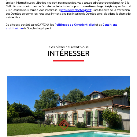
droits « Informatique et Libertés » ne sont pas respectés, vous pouvez adresser une réclamation à la
CNIL. Nous vous informons de l’existence de la liste d'opposition au démarchage téléphonique « Bloctel
», sur laquelle vous pouvez vous inscrire ici :
https://www.bloctel.gouv.fr
. Dans le cadre de la protection
des Données personnelles, nous vous invitons à ne pas inscrire de Données sensibles dans le champ de
saisie libre.
Ce site est protégé par reCAPTCHA, les
Politiques de Confidentialité
et es
Conditions
d'utilisation
de Google s'appliquent.
Ces biens peuvent vous
INTÉRESSER
VOIR LE BIEN