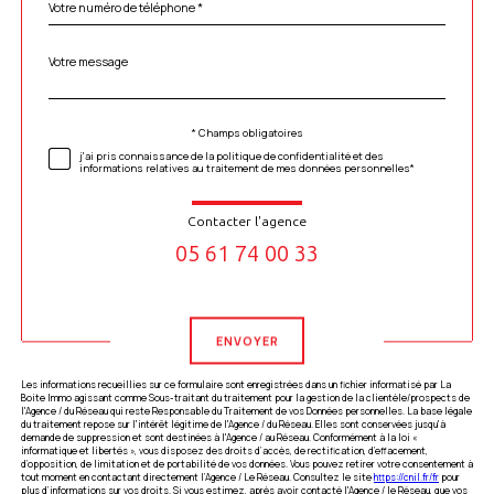
*
Message
Fieldset
*
par
défaut
* Champs obligatoires
Validation
j'ai pris connaissance de la politique de confidentialité et des
informations relatives au traitement de mes données personnelles*
Contacter l'agence
05 61 74 00 33
Validation
ENVOYER
Les informations recueillies sur ce formulaire sont enregistrées dans un fichier informatisé par La
Boite Immo agissant comme Sous-traitant du traitement pour la gestion de la clientèle/prospects de
l'Agence / du Réseau qui reste Responsable du Traitement de vos Données personnelles. La base légale
du traitement repose sur l'intérêt légitime de l'Agence / du Réseau. Elles sont conservées jusqu'à
demande de suppression et sont destinées à l'Agence / au Réseau. Conformément à la loi «
informatique et libertés », vous disposez des droits d’accès, de rectification, d’effacement,
d’opposition, de limitation et de portabilité de vos données. Vous pouvez retirer votre consentement à
tout moment en contactant directement l’Agence / Le Réseau. Consultez le site
https://cnil.fr/fr
pour
plus d’informations sur vos droits. Si vous estimez, après avoir contacté l'Agence / le Réseau, que vos