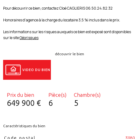
Pour découvrir ce bien, contactez Cloé CAGLIERIS 06.50.24.82.32
Honoraires d'agence à la charge du locataire 3,5 % inclus dans le prix.
Les informations sur les risques auxquels ce bien est exposé sont disponibles
sur le site
Géorisques
découvrir le bien
VIDEO DU BIEN
Prix du bien
Pièce(s)
Chambre(s)
649 900 €
6
5
Caractéristiques du bien
Caractéristiques
Valeurs
31180
Code postal