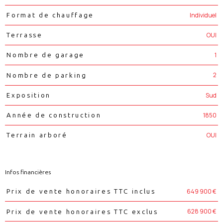
Individuel
Format de chauffage
OUI
Terrasse
1
Nombre de garage
2
Nombre de parking
Sud
Exposition
1850
Année de construction
OUI
Terrain arboré
Infos financières
Caractéristiques
Valeurs
649 900 €
Prix de vente honoraires TTC inclus
628 900 €
Prix de vente honoraires TTC exclus