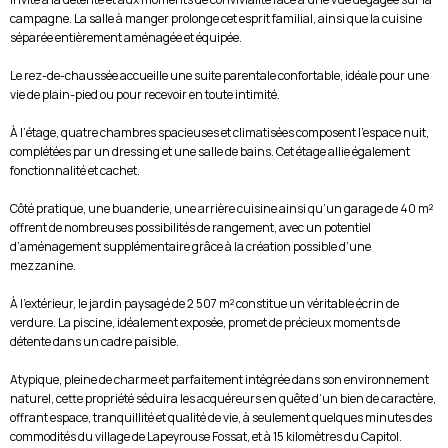
campagne. La salle à manger prolonge cet esprit familial, ainsi que la cuisine
séparée entièrement aménagée et équipée.
Le rez-de-chaussée accueille une suite parentale confortable, idéale pour une
vie de plain-pied ou pour recevoir en toute intimité.
À l’étage, quatre chambres spacieuses et climatisées composent l’espace nuit,
complétées par un dressing et une salle de bains. Cet étage allie également
fonctionnalité et cachet.
Côté pratique, une buanderie, une arrière cuisine ainsi qu’un garage de 40 m²
offrent de nombreuses possibilités de rangement, avec un potentiel
d’aménagement supplémentaire grâce à la création possible d’une
mezzanine.
À l’extérieur, le jardin paysagé de 2 507 m² constitue un véritable écrin de
verdure. La piscine, idéalement exposée, promet de précieux moments de
détente dans un cadre paisible.
Atypique, pleine de charme et parfaitement intégrée dans son environnement
naturel, cette propriété séduira les acquéreurs en quête d’un bien de caractère,
offrant espace, tranquillité et qualité de vie, à seulement quelques minutes des
commodités du village de Lapeyrouse Fossat, et à 15 kilomètres du Capitol.