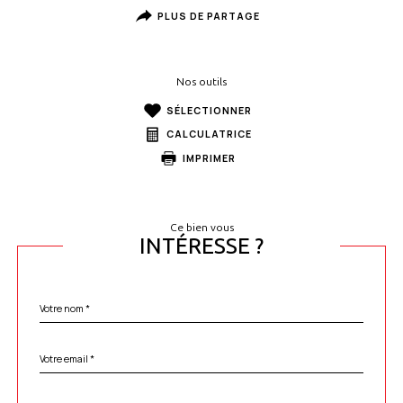
PLUS DE PARTAGE
Nos outils
SÉLECTIONNER
CALCULATRICE
IMPRIMER
Ce bien vous
INTÉRESSE ?
Nom
Fieldset
*
par
défaut
email
*
Téléphone