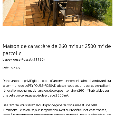
Maison de caractère de 260 m² sur 2500 m² de
parcelle
Lapeyrouse-Fossat (31180)
Réf : 2346
Dans un cadre privilégié, au cœur d’un environnement calme et verdoyant sur
la commune de LAPEYROUSE-FOSSAT, laissez-vous séduire par ce bien alliant
rénovation et charme de l'ancien, développant environ 260 m² habitables sur
une belle parcelle paysagée de plus de 2 500 m².
Dès l’entrée, vous serez séduits par de généreux volumes et une belle
luminosité. Le salon-séjour, largement ouvert sur l’extérieur et les terrasses,
invite à la détente et aux moments de convivialité face à une vue dégagée sur la