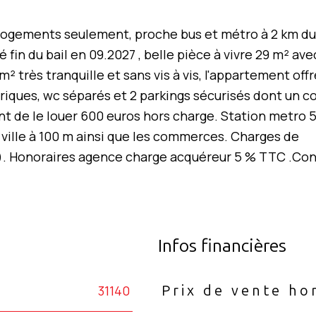
 logements seulement, proche bus et métro à 2 km du
in du bail en 09.2027 , belle pièce à vivre 29 m² ave
 très tranquille et sans vis à vis, l'appartement off
triques, wc séparés et 2 parkings sécurisés dont un c
t de le louer 600 euros hors charge. Station metro 
 ville à 100 m ainsi que les commerces. Charges de
e). Honoraires agence charge acquéreur 5 % TTC .Co
Infos financières
31140
Prix de vente ho
Caractéristiques
Valeurs