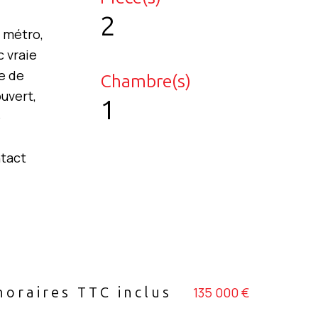
2
 métro,
c vraie
re de
Chambre(s)
ouvert,
1
5
ntact
135 000 €
noraires TTC inclus