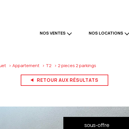
NOS VENTES
NOS LOCATIONS
NOS BIENS À VENDRE
NOS BIENS A LOUER
PROGRAMMES NEUFS
NOS LOCATIONS PROFESSI
uet
Appartement
T2
2 pieces 2 parkings
NOS BIENS VENDUS
RETOUR AUX RÉSULTATS
sous-offre