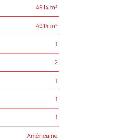
49,14 m²
49,14 m²
1
2
1
1
1
Américaine