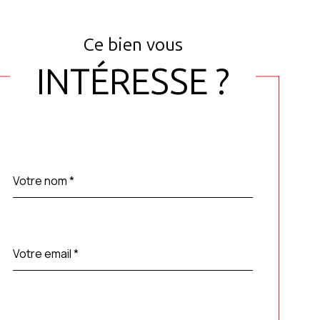
Ce bien vous
INTÉRESSE ?
Nom
Fieldset
*
par
défaut
email
*
Téléphone