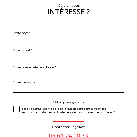
Ce bien vous
INTÉRESSE ?
Nom
Fieldset
*
par
défaut
email
*
Téléphone
*
Message
Fieldset
*
par
défaut
* Champs obligatoires
Validation
j'ai pris connaissance de la politique de confidentialité et des
informations relatives au traitement de mes données personnelles*
Contacter l'agence
05 61 74 00 33