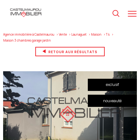
Agence immobilière à Castelmaurou
Vente
Launaguet
Maison
T4
maison 3 chambres garage jardin
RETOUR AUX RÉSULTATS
exclusif
nouveauté