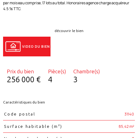
par mois eau comprise, 17 lots au total. Honoraires agence charge acquéreur
4.5 % TTC.
découvrir le bien
VIDEO DU BIEN
Prix du bien
Pièce(s)
Chambre(s)
256 000 €
4
3
Caractéristiques du bien
Caractéristiques
Valeurs
31140
Code postal
85,42 m²
Surface habitable (m²)