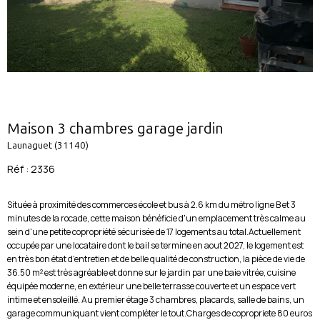
Maison 3 chambres garage jardin
Launaguet (31140)
Réf : 2336
Située à proximité des commerces école et bus à 2.6 km du métro ligne B et 3
minutes de la rocade, cette maison bénéficie d'un emplacement très calme au
sein d'une petite copropriété sécurisée de 17 logements au total.Actuellement
occupée par une locataire dont le bail se termine en aout 2027, le logement est
en très bon état d'entretien et de belle qualité de construction, la pièce de vie de
36.50 m² est très agréable et donne sur le jardin par une baie vitrée, cuisine
équipée moderne, en extérieur une belle terrasse couverte et un espace vert
intime et ensoleillé. Au premier étage 3 chambres, placards, salle de bains, un
garage communiquant vient compléter le tout.Charges de copropriete 80 euros