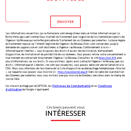
Validation
ENVOYER
Les informations recueillies sur ce formulaire sont enregistrées dans un fichier informatisé par La
Boite Immo agissant comme Sous-traitant du traitement pour la gestion de la clientèle/prospects de
l'Agence / du Réseau qui reste Responsable du Traitement de vos Données personnelles. La base légale
du traitement repose sur l'intérêt légitime de l'Agence / du Réseau. Elles sont conservées jusqu'à
demande de suppression et sont destinées à l'Agence / au Réseau. Conformément à la loi «
informatique et libertés », vous disposez des droits d’accès, de rectification, d’effacement,
d’opposition, de limitation et de portabilité de vos données. Vous pouvez retirer votre consentement à
tout moment en contactant directement l’Agence / Le Réseau. Consultez le site
https://cnil.fr/fr
pour
plus d’informations sur vos droits. Si vous estimez, après avoir contacté l'Agence / le Réseau, que vos
droits « Informatique et Libertés » ne sont pas respectés, vous pouvez adresser une réclamation à la
CNIL. Nous vous informons de l’existence de la liste d'opposition au démarchage téléphonique « Bloctel
», sur laquelle vous pouvez vous inscrire ici :
https://www.bloctel.gouv.fr
. Dans le cadre de la protection
des Données personnelles, nous vous invitons à ne pas inscrire de Données sensibles dans le champ de
saisie libre.
Ce site est protégé par reCAPTCHA, les
Politiques de Confidentialité
et es
Conditions
d'utilisation
de Google s'appliquent.
Ces biens peuvent vous
INTÉRESSER