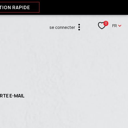
TION RAPIDE
Langu
0
FR
se connecter
espace propriétaire
RTE E-MAIL