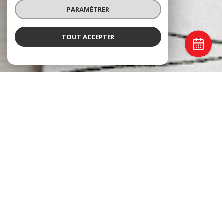
PARAMÉTRER
TOUT ACCEPTER
Castelmaurou Immobilier
AGENCE IMMOBILIÈRE À
CASTELMAUROU
Choisir un professionnel de l'immobilier, c'est avant tout choisir un accompagnement
humain. À l'image de notre
agence immobilière à Menton
,
Martine Immobilier
, qui
place la proximité et la qualité de service au cœur de chaque projet,
Castelmaurou
Immobilier
met depuis plus de
30 ans son expertise du marché local
au service de
ses clients.
Que vous souhaitiez vendre, acheter, louer ou mettre un bien en location, notre
équipe vous accompagne avec rigueur, transparence et engagement. Notre
indépendance nous permet de privilégier une relation de confiance durable, tout en