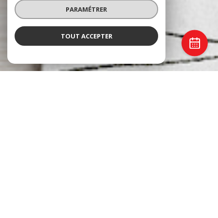
PARAMÉTRER
TOUT ACCEPTER
Castelmaurou Immobilier
AGENCE IMMOBILIÈRE À
CASTELMAUROU
Choisir un professionnel de l'immobilier, c'est avant tout choisir un accompagnement
humain. À l'image de notre
agence immobilière à Menton
,
Martine Immobilier
, qui
place la proximité et la qualité de service au cœur de chaque projet,
Castelmaurou
Immobilier
met depuis plus de
30 ans son expertise du marché local
au service de
ses clients.
Que vous souhaitiez vendre, acheter, louer ou mettre un bien en location, notre
équipe vous accompagne avec rigueur, transparence et engagement. Notre
indépendance nous permet de privilégier une relation de confiance durable, tout en