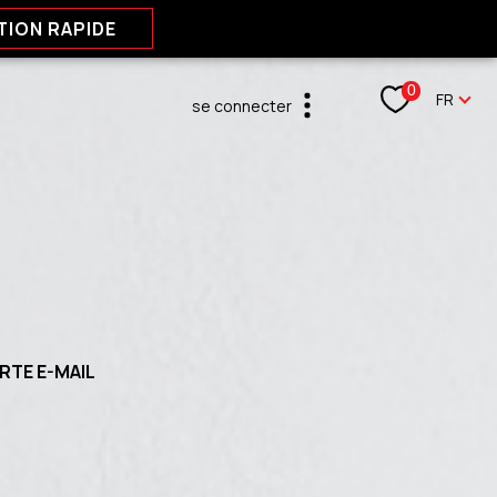
TION RAPIDE
Langu
0
FR
se connecter
espace propriétaire
RTE E-MAIL