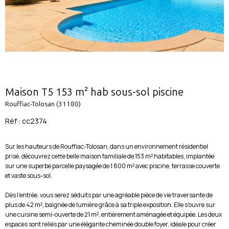
Maison T5 153 m² hab sous-sol piscine
Rouffiac-Tolosan (31180)
Réf : cc2374
Sur les hauteurs de Rouffiac-Tolosan, dans un environnement résidentiel
prisé, découvrez cette belle maison familiale de 153 m² habitables, implantée
sur une superbe parcelle paysagée de 1 800 m² avec piscine, terrasse couverte
et vaste sous-sol.
Dès l'entrée, vous serez séduits par une agréable pièce de vie traversante de
plus de 42 m², baignée de lumière grâce à sa triple exposition. Elle s'ouvre sur
une cuisine semi-ouverte de 21 m², entièrement aménagée et équipée. Les deux
espaces sont reliés par une élégante cheminée double foyer, idéale pour créer