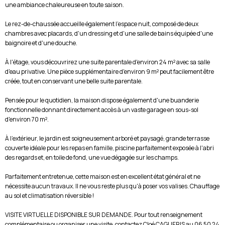
une ambiance chaleureuse en toute saison.
Le rez-de-chaussée accueille également l'espace nuit, composé de deux
chambres avec placards, d'un dressing et d'une salle de bains équipée d'une
baignoire et d'une douche.
À l'étage, vous découvrirez une suite parentale d'environ 24 m² avec sa salle
d'eau privative. Une pièce supplémentaire d'environ 9 m² peut facilement être
créée, tout en conservant une belle suite parentale.
Pensée pour le quotidien, la maison dispose également d'une buanderie
fonctionnelle donnant directement accès à un vaste garage en sous-sol
d'environ 70 m².
À l'extérieur, le jardin est soigneusement arboré et paysagé, grande terrasse
couverte idéale pour les repas en famille, piscine parfaitement exposée à l'abri
des regards et, en toile de fond, une vue dégagée sur les champs.
Parfaitement entretenue, cette maison est en excellent état général et ne
nécessite aucun travaux. Il ne vous reste plus qu'à poser vos valises. Chauffage
au sol et climatisation réversible !
VISITE VIRTUELLE DISPONIBLE SUR DEMANDE. Pour tout renseignement
complémentaire ou organiser une visite, contactez Cloé CAGLIERIS au 06 50 24