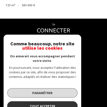
153 m²
-
585 000 €
se
CONNECTER
espace propriétaire
Comme beaucoup, notre site
utilise les cookies
nous
On aimerait vous accompagner pendant
SUIVRE
votre visite.
En poursuivant, vous acceptez l'utilisation des
cookies par ce site, afin de vous proposer des
contenus adaptés et réaliser des statistiques !
nous
ADHÉRONS
PARAMÉTRER
TOUT ACCEPTER
© 2026 | Tous droits réservés | Traduction powered by Google |