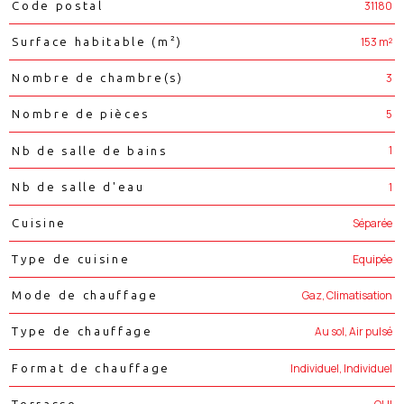
Caractéristiques
Valeurs
31180
Code postal
153 m²
Surface habitable (m²)
3
Nombre de chambre(s)
5
Nombre de pièces
1
Nb de salle de bains
1
Nb de salle d'eau
Séparée
Cuisine
Equipée
Type de cuisine
Gaz, Climatisation
Mode de chauffage
Au sol, Air pulsé
Type de chauffage
Individuel, Individuel
Format de chauffage
Terrasse