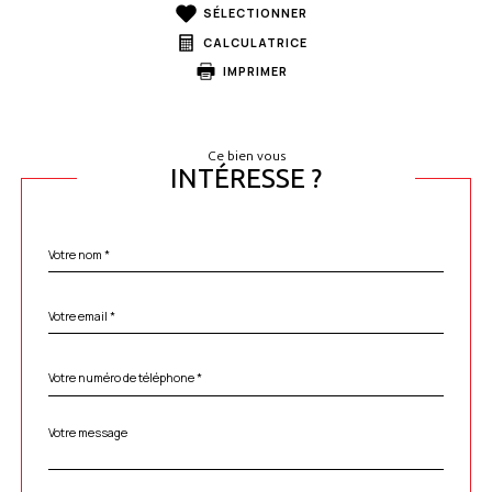
SÉLECTIONNER
CALCULATRICE
IMPRIMER
Ce bien vous
INTÉRESSE ?
Nom
Fieldset
*
par
défaut
email
*
Téléphone
*
Message
Fieldset
*
par
défaut