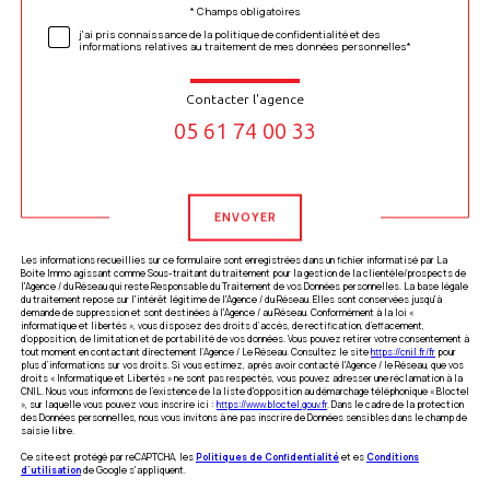
* Champs obligatoires
Validation
j'ai pris connaissance de la politique de confidentialité et des
informations relatives au traitement de mes données personnelles*
Contacter l'agence
05 61 74 00 33
Validation
ENVOYER
Les informations recueillies sur ce formulaire sont enregistrées dans un fichier informatisé par La
Boite Immo agissant comme Sous-traitant du traitement pour la gestion de la clientèle/prospects de
l'Agence / du Réseau qui reste Responsable du Traitement de vos Données personnelles. La base légale
du traitement repose sur l'intérêt légitime de l'Agence / du Réseau. Elles sont conservées jusqu'à
demande de suppression et sont destinées à l'Agence / au Réseau. Conformément à la loi «
informatique et libertés », vous disposez des droits d’accès, de rectification, d’effacement,
d’opposition, de limitation et de portabilité de vos données. Vous pouvez retirer votre consentement à
tout moment en contactant directement l’Agence / Le Réseau. Consultez le site
https://cnil.fr/fr
pour
plus d’informations sur vos droits. Si vous estimez, après avoir contacté l'Agence / le Réseau, que vos
droits « Informatique et Libertés » ne sont pas respectés, vous pouvez adresser une réclamation à la
CNIL. Nous vous informons de l’existence de la liste d'opposition au démarchage téléphonique « Bloctel
», sur laquelle vous pouvez vous inscrire ici :
https://www.bloctel.gouv.fr
. Dans le cadre de la protection
des Données personnelles, nous vous invitons à ne pas inscrire de Données sensibles dans le champ de
saisie libre.
Ce site est protégé par reCAPTCHA, les
Politiques de Confidentialité
et es
Conditions
d'utilisation
de Google s'appliquent.