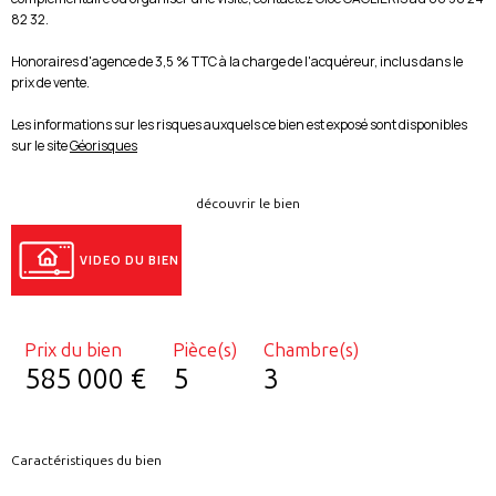
82 32.
Honoraires d'agence de 3,5 % TTC à la charge de l'acquéreur, inclus dans le
prix de vente.
Les informations sur les risques auxquels ce bien est exposé sont disponibles
sur le site
Géorisques
découvrir le bien
VIDEO DU BIEN
Prix du bien
Pièce(s)
Chambre(s)
585 000 €
5
3
Caractéristiques du bien