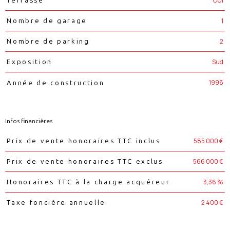
OUI
1
Nombre de garage
2
Nombre de parking
Sud
Exposition
1996
Année de construction
Infos financières
Caractéristiques
Valeurs
585 000 €
Prix de vente honoraires TTC inclus
566 000 €
Prix de vente honoraires TTC exclus
3,36 %
Honoraires TTC à la charge acquéreur
2 400 €
Taxe foncière annuelle