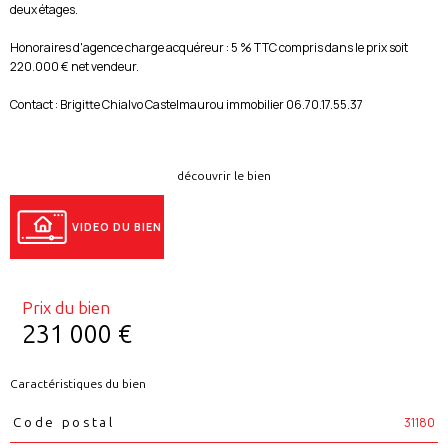
deux étages.
Honoraires d'agence charge acquéreur : 5 % TTC compris dans le prix soit
220.000 € net vendeur.
Contact : Brigitte Chialvo Castelmaurou immobilier 06.70.17.55.37
découvrir le bien
VIDEO DU BIEN
Prix du bien
231 000 €
Caractéristiques du bien
Caractéristiques
Valeurs
31180
Code postal