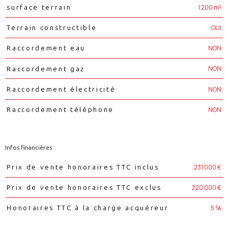
1 200 m²
surface terrain
OUI
Terrain constructible
NON
Raccordement eau
NON
Raccordement gaz
NON
Raccordement électricité
NON
Raccordement téléphone
Infos financières
Caractéristiques
Valeurs
231 000 €
Prix de vente honoraires TTC inclus
220 000 €
Prix de vente honoraires TTC exclus
5 %
Honoraires TTC à la charge acquéreur