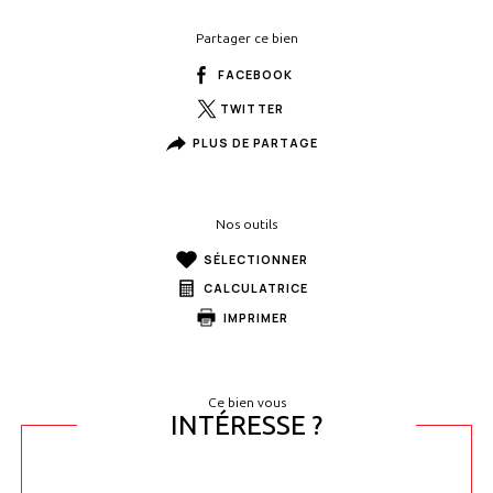
Partager ce bien
FACEBOOK
TWITTER
PLUS DE PARTAGE
Nos outils
SÉLECTIONNER
CALCULATRICE
IMPRIMER
Ce bien vous
INTÉRESSE ?
Nom
Fieldset