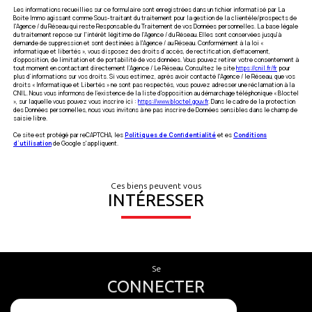
Les informations recueillies sur ce formulaire sont enregistrées dans un fichier informatisé par La
Boite Immo agissant comme Sous-traitant du traitement pour la gestion de la clientèle/prospects de
l'Agence / du Réseau qui reste Responsable du Traitement de vos Données personnelles. La base légale
du traitement repose sur l'intérêt légitime de l'Agence / du Réseau. Elles sont conservées jusqu'à
demande de suppression et sont destinées à l'Agence / au Réseau. Conformément à la loi «
informatique et libertés », vous disposez des droits d’accès, de rectification, d’effacement,
d’opposition, de limitation et de portabilité de vos données. Vous pouvez retirer votre consentement à
tout moment en contactant directement l’Agence / Le Réseau. Consultez le site
https://cnil.fr/fr
pour
plus d’informations sur vos droits. Si vous estimez, après avoir contacté l'Agence / le Réseau, que vos
droits « Informatique et Libertés » ne sont pas respectés, vous pouvez adresser une réclamation à la
CNIL. Nous vous informons de l’existence de la liste d'opposition au démarchage téléphonique « Bloctel
», sur laquelle vous pouvez vous inscrire ici :
https://www.bloctel.gouv.fr
. Dans le cadre de la protection
des Données personnelles, nous vous invitons à ne pas inscrire de Données sensibles dans le champ de
saisie libre.
Ce site est protégé par reCAPTCHA, les
Politiques de Confidentialité
et es
Conditions
d'utilisation
de Google s'appliquent.
Ces biens peuvent vous
INTÉRESSER
se
CONNECTER