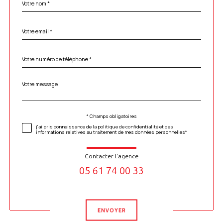
*
par
défaut
email
*
Téléphone
*
Message
Fieldset
*
par
défaut
* Champs obligatoires
Validation
j'ai pris connaissance de la politique de confidentialité et des
informations relatives au traitement de mes données personnelles*
Contacter l'agence
05 61 74 00 33
Validation
ENVOYER