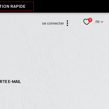
TION RAPIDE
Langu
0
FR
se connecter
espace propriétaire
RTE E-MAIL