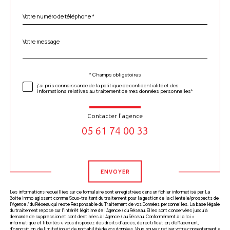
Téléphone
*
Message
Fieldset
*
par
défaut
* Champs obligatoires
Validation
j'ai pris connaissance de la politique de confidentialité et des
informations relatives au traitement de mes données personnelles*
Contacter l'agence
05 61 74 00 33
Validation
ENVOYER
Les informations recueillies sur ce formulaire sont enregistrées dans un fichier informatisé par La
Boite Immo agissant comme Sous-traitant du traitement pour la gestion de la clientèle/prospects de
l'Agence / du Réseau qui reste Responsable du Traitement de vos Données personnelles. La base légale
du traitement repose sur l'intérêt légitime de l'Agence / du Réseau. Elles sont conservées jusqu'à
demande de suppression et sont destinées à l'Agence / au Réseau. Conformément à la loi «
informatique et libertés », vous disposez des droits d’accès, de rectification, d’effacement,
d’opposition, de limitation et de portabilité de vos données. Vous pouvez retirer votre consentement à