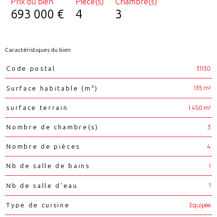
Prix du bien
Pièce(s)
Chambre(s)
693 000 €
4
3
Caractéristiques du bien
Caractéristiques
Valeurs
31130
Code postal
135 m²
Surface habitable (m²)
1 450 m²
surface terrain
3
Nombre de chambre(s)
4
Nombre de pièces
1
Nb de salle de bains
1
Nb de salle d'eau
Equipée
Type de cuisine