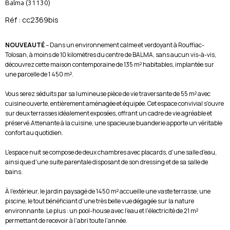
Balma (31130)
Réf : cc2369bis
NOUVEAUTÉ
– Dans un environnement calme et verdoyant à Rouffiac-
Tolosan, à moins de 10 kilomètres du centre de BALMA, sans aucun vis-à-vis,
découvrez cette maison contemporaine de 135 m² habitables, implantée sur
une parcelle de 1 450 m².
Vous serez séduits par sa lumineuse pièce de vie traversante de 55 m² avec
cuisine ouverte, entièrement aménagée et équipée. Cet espace convivial s'ouvre
sur deux terrasses idéalement exposées, offrant un cadre de vie agréable et
préservé.Attenante à la cuisine, une spacieuse buanderie apporte un véritable
confort au quotidien.
L'espace nuit se compose de deux chambres avec placards, d'une salle d'eau,
ainsi que d'une suite parentale disposant de son dressing et de sa salle de
bains.
À l'extérieur, le jardin paysagé de 1450 m² accueille une vaste terrasse, une
piscine, le tout bénéficiant d'une très belle vue dégagée sur la nature
environnante. Le plus : un pool-house avec l'eau et l'électricité de 21 m²
permettant de recevoir à l'abri toute l'année.