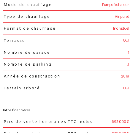
Pompe à chaleur
Mode de chauffage
Air pulsé
Type de chauffage
Individuel
Format de chauffage
OUI
Terrasse
1
Nombre de garage
3
Nombre de parking
2019
Année de construction
OUI
Terrain arboré
Infos financières
Caractéristiques
Valeurs
693 000 €
Prix de vente honoraires TTC inclus