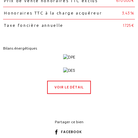
670 000 €
Prix de vente honoraires TTC exclus
3,43 %
Honoraires TTC à la charge acquéreur
1 725 €
Taxe foncière annuelle
Bilans énergétiques
VOIR LE DÉTAIL
Partager ce bien
FACEBOOK