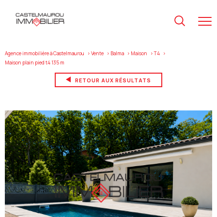
Agence immobilière à Castelmaurou
Vente
Balma
Maison
T4
maison plain pied t4 135 m
RETOUR AUX RÉSULTATS