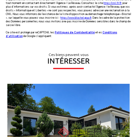
tout moment en contactant directement l’Agence / Le Réseau. Consultez le site
https://cnil.fr/fr
pour
plus d’informations sur vos droits. Si vous estimez, après avoir contacté l'Agence / le Réseau, que vos
droits « Informatique et Libertés » ne sont pas respectés, vous pouvez adresser une réclamation à la
CNIL. Nous vous informons de l’existence de la liste d'opposition au démarchage téléphonique « Bloctel
», sur laquelle vous pouvez vous inscrire ici :
https://www.bloctel.gouv.fr
. Dans le cadre de la protection
des Données personnelles, nous vous invitons à ne pas inscrire de Données sensibles dans le champ de
saisie libre.
Ce site est protégé par reCAPTCHA, les
Politiques de Confidentialité
et es
Conditions
d'utilisation
de Google s'appliquent.
Ces biens peuvent vous
INTÉRESSER
VOIR LE BIEN