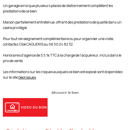
Un garage ainsi que plusieurs places de stationnement complètent les
prestations de ce bien.
Maison parfaitement entretenue, offrant des prestations de qualité dans un
cadre privilégié.
Pour tout renseignement complémentaire ou pour organiser une visite,
contactez Cloé CAGLIERIS au 06 50 24 82 32.
Honoraires d'agence de 3,5 % TTC à la charge de l'acquéreur, inclus dans le
prix de vente.
Les informations sur les risques auxquels ce bien est exposé sont disponibles
sur le site
Géorisques
découvrir le bien
VIDEO DU BIEN