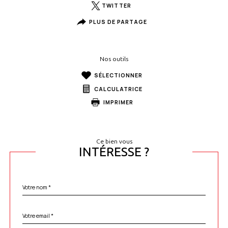
TWITTER
PLUS DE PARTAGE
Nos outils
SÉLECTIONNER
CALCULATRICE
IMPRIMER
Ce bien vous
INTÉRESSE ?
Nom
Fieldset
*
par
défaut
email
*