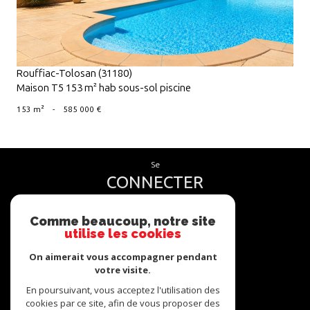
Rouffiac-Tolosan (31180)
Maison T5 153 m² hab sous-sol piscine
153 m²
-
585 000 €
se
CONNECTER
espace propriétaire
Comme beaucoup, notre site
utilise les cookies
nous
SUIVRE
On aimerait vous accompagner pendant
votre visite.
En poursuivant, vous acceptez l'utilisation des
cookies par ce site, afin de vous proposer des